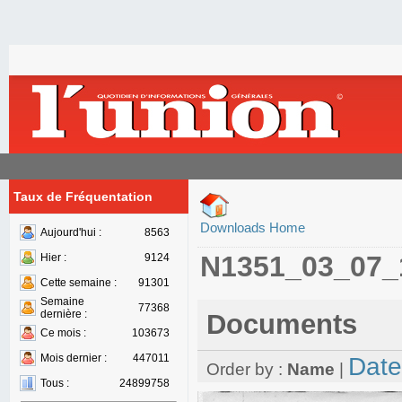
Taux de Fréquentation
Downloads Home
Aujourd'hui :
8563
N1351_03_07_
Hier :
9124
Cette semaine :
91301
Semaine
77368
dernière :
Documents
Ce mois :
103673
Mois dernier :
447011
Date
Order by :
Name
|
Tous :
24899758