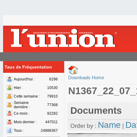
Taux de Fréquentation
Downloads Home
Aujourd'hui :
6296
N1367_22_07_
Hier :
10530
Cette semaine :
79910
Semaine
77368
dernière :
Documents
Ce mois :
92282
Mois dernier :
447011
Name
Da
Order by :
|
Tous :
24888367