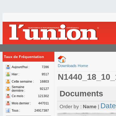
Taux de Fréquentation
Downloads Home
Aujourd'hui :
7286
N1440_18_10_
Hier :
9517
Cette semaine :
16803
Semaine
92127
dernière :
Documents
Ce mois :
121302
Mois dernier :
447011
Date
Order by :
Name
|
Tous :
24917387