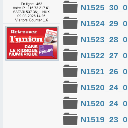
En ligne : 463
N1525_30_0
Votre IP : 216.73.217.61
SAFARI 537.36;, LINUX
09-08-2026 14:26
Visitors Counter 1.6
N1524_29_0
N1523_28_0
N1522_27_0
N1521_26_0
N1520_24_0
N1520_24_0
N1519_23_0