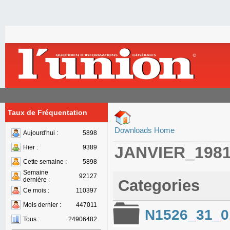
Taux de Fréquentation
Downloads Home
Aujourd'hui :
5898
JANVIER_198
Hier :
9389
Cette semaine :
5898
Semaine
92127
dernière :
Categories
Ce mois :
110397
Mois dernier :
447011
N1526_31_0
Tous :
24906482