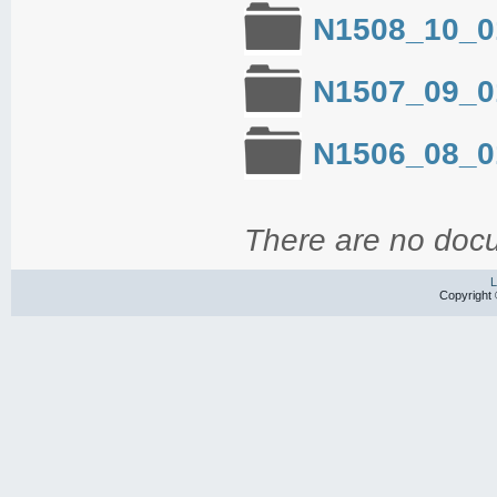
N1508_10_0
N1507_09_0
N1506_08_0
There are no docu
L
Copyright 