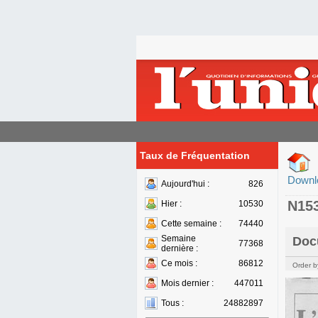
Taux de Fréquentation
Downl
Aujourd'hui :
826
N15
Hier :
10530
Cette semaine :
74440
Semaine
Doc
77368
dernière :
Ce mois :
86812
Order b
Mois dernier :
447011
Tous :
24882897