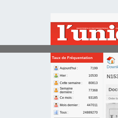
Taux de Fréquentation
Downl
Aujourd'hui :
7199
N15
Hier :
10530
Cette semaine :
80813
Semaine
Doc
77368
dernière :
Ce mois :
93185
Order b
Mois dernier :
447011
Tous :
24889270