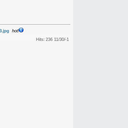
3.jpg
hot!
Hits: 236
11/30/-1