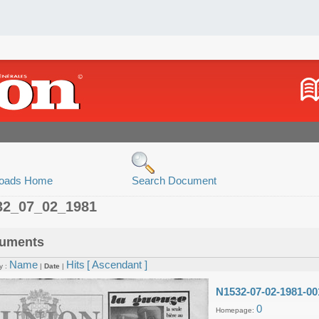
oads Home
Search Document
32_07_02_1981
uments
Name
Hits
[ Ascendant ]
y :
|
Date
|
N1532-07-02-1981-00
0
Homepage: