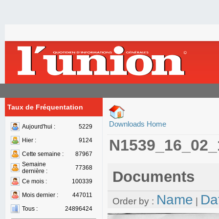
Taux de Fréquentation
Downloads Home
Aujourd'hui :
5229
N1539_16_02_
Hier :
9124
Cette semaine :
87967
Semaine
77368
dernière :
Documents
Ce mois :
100339
Mois dernier :
447011
Name
Da
Order by :
|
Tous :
24896424