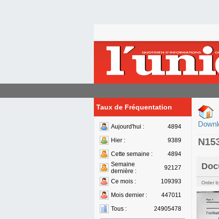
Taux de Fréquentation
Downl
Aujourd'hui :
4894
N15
Hier :
9389
Cette semaine :
4894
Semaine
Doc
92127
dernière :
Ce mois :
109393
Order b
Mois dernier :
447011
Tous :
24905478