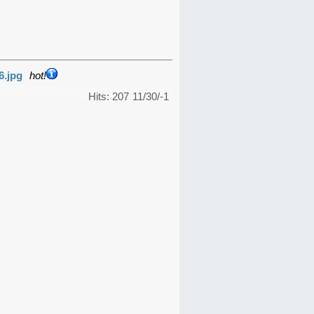
6.jpg
hot!
Hits: 207
11/30/-1