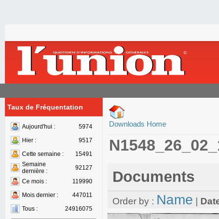
Taux de Fréquentation
Downloads Home
Aujourd'hui :
5974
N1548_26_02_
Hier :
9517
Cette semaine :
15491
Semaine
92127
dernière :
Documents
Ce mois :
119990
Mois dernier :
447011
Name
Order by :
|
Dat
Tous :
24916075