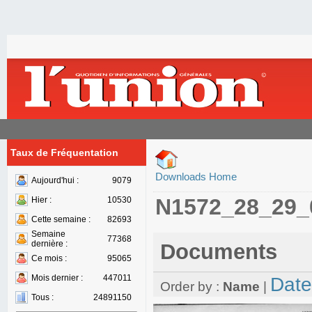
Taux de Fréquentation
Downloads Home
Aujourd'hui :
9079
N1572_28_29_
Hier :
10530
Cette semaine :
82693
Semaine
77368
dernière :
Documents
Ce mois :
95065
Mois dernier :
447011
Date
Order by :
Name
|
Tous :
24891150