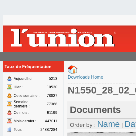
Taux de Fréquentation
Downloads Home
Aujourd'hui :
5213
N1550_28_02_
Hier :
10530
Cette semaine :
78827
Semaine
77368
dernière :
Documents
Ce mois :
91199
Mois dernier :
447011
Name
Da
Order by :
|
Tous :
24887284