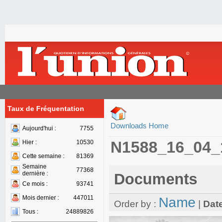
Taux de Fréquentation
Downloads Home
Aujourd'hui :
7755
N1588_16_04_
Hier :
10530
Cette semaine :
81369
Semaine
77368
dernière :
Documents
Ce mois :
93741
Mois dernier :
447011
Name
Order by :
|
Dat
Tous :
24889826