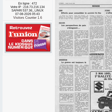
En ligne : 472
Votre IP : 216.73.216.134
SAFARI 537.36;, LINUX
07-08-2026 05:43
Visitors Counter 1.6