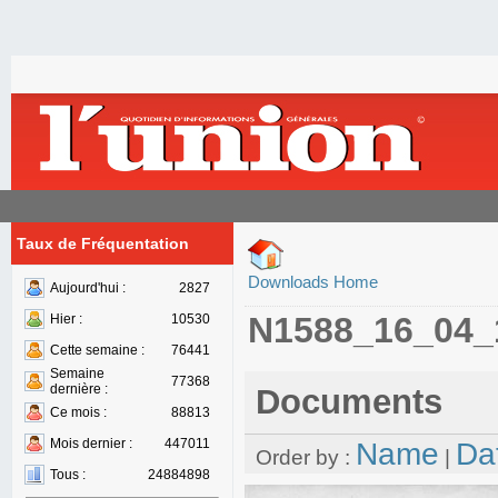
Taux de Fréquentation
Downloads Home
Aujourd'hui :
2827
N1588_16_04_
Hier :
10530
Cette semaine :
76441
Semaine
77368
dernière :
Documents
Ce mois :
88813
Mois dernier :
447011
Name
Da
Order by :
|
Tous :
24884898