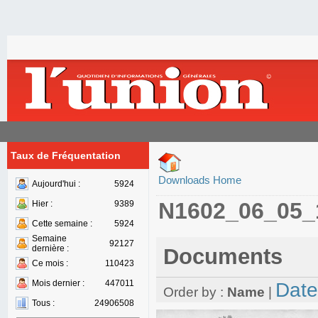
Taux de Fréquentation
Downloads Home
Aujourd'hui :
5924
N1602_06_05_
Hier :
9389
Cette semaine :
5924
Semaine
92127
dernière :
Documents
Ce mois :
110423
Mois dernier :
447011
Date
Order by :
Name
|
Tous :
24906508