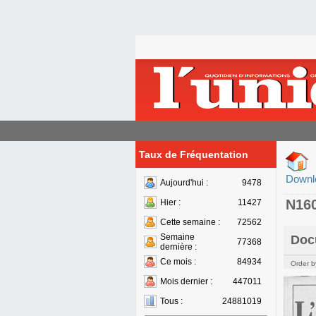
Taux de Fréquentation
Downl
Aujourd'hui :
9478
N16
Hier :
11427
Cette semaine :
72562
Semaine
Doc
77368
dernière :
Ce mois :
84934
Order b
Mois dernier :
447011
Tous :
24881019