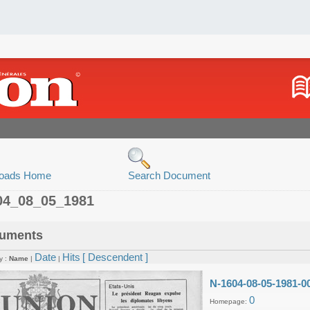
oads Home
Search Document
04_08_05_1981
uments
Date
Hits
[ Descendent ]
y :
Name
|
|
N-1604-08-05-1981-0
0
Homepage: