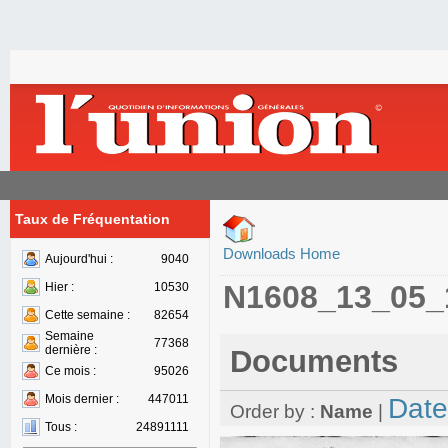
Taux de Fréquentation
Downloads Home
Aujourd'hui :
9040
N1608_13_05_
Hier :
10530
Cette semaine :
82654
Semaine
77368
dernière :
Documents
Ce mois :
95026
Mois dernier :
447011
Date
Order by :
Name
|
Tous :
24891111