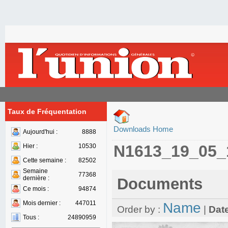
Taux de Fréquentation
Downloads Home
Aujourd'hui :
8888
N1613_19_05_
Hier :
10530
Cette semaine :
82502
Semaine
77368
dernière :
Documents
Ce mois :
94874
Mois dernier :
447011
Name
Order by :
|
Dat
Tous :
24890959