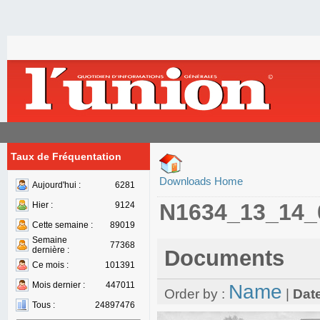
Taux de Fréquentation
Downloads Home
Aujourd'hui :
6281
N1634_13_14_
Hier :
9124
Cette semaine :
89019
Semaine
77368
dernière :
Documents
Ce mois :
101391
Mois dernier :
447011
Name
Order by :
|
Dat
Tous :
24897476