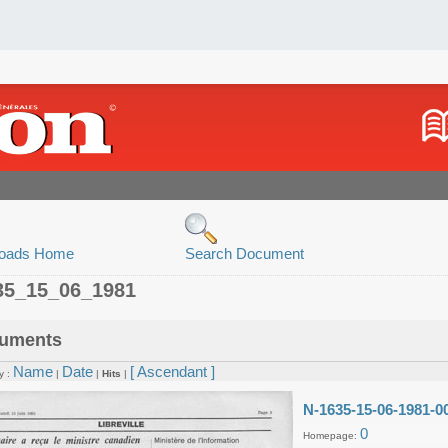
oads Home
Search Document
35_15_06_1981
uments
Name
Date
[ Ascendant ]
y :
|
|
Hits
|
N-1635-15-06-1981-0
0
Homepage: