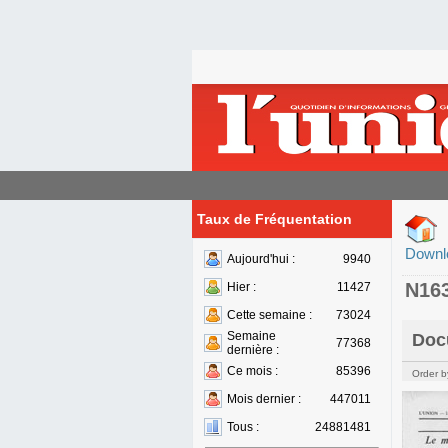
Taux de Fréquentation
Downl
Aujourd'hui :
9940
N16
Hier :
11427
Cette semaine :
73024
Semaine
Doc
77368
dernière :
Ce mois :
85396
Order b
Mois dernier :
447011
Tous :
24881481