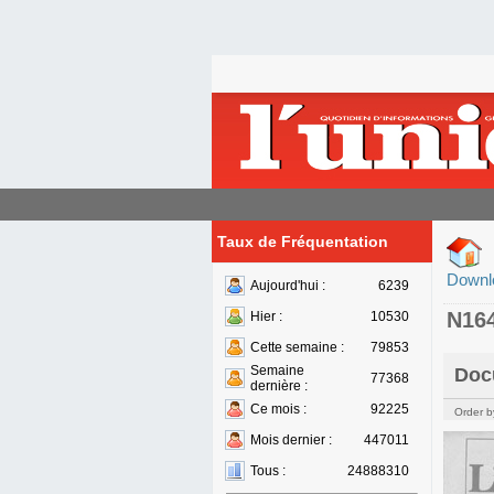
Taux de Fréquentation
Downl
Aujourd'hui :
6239
N16
Hier :
10530
Cette semaine :
79853
Semaine
Doc
77368
dernière :
Ce mois :
92225
Order b
Mois dernier :
447011
Tous :
24888310