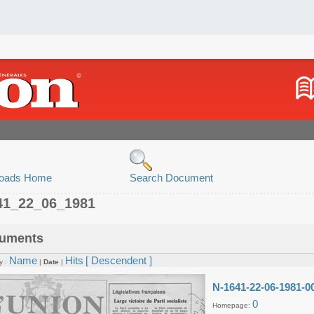
oads Home
Search Document
41_22_06_1981
uments
Name
Hits
[ Descendent ]
y :
|
Date
|
N-1641-22-06-1981-0
0
Homepage: