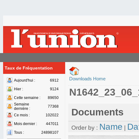
Taux de Fréquentation
Downloads Home
Aujourd'hui :
6912
N1642_23_06_
Hier :
9124
Cette semaine :
89650
Semaine
77368
dernière :
Documents
Ce mois :
102022
Mois dernier :
447011
Name
Da
Order by :
|
Tous :
24898107