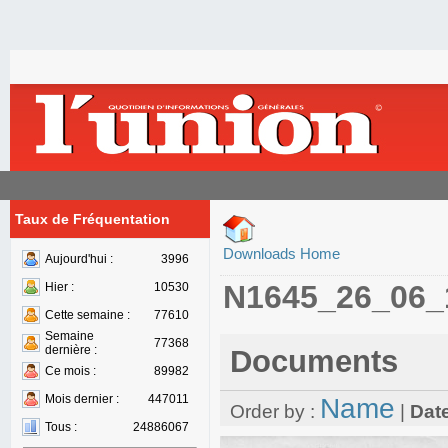
Taux de Fréquentation
Downloads Home
Aujourd'hui :
3996
N1645_26_06_
Hier :
10530
Cette semaine :
77610
Semaine
77368
dernière :
Documents
Ce mois :
89982
Mois dernier :
447011
Name
Order by :
|
Dat
Tous :
24886067