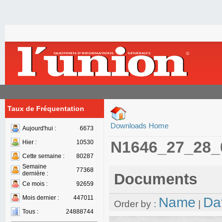
Taux de Fréquentation
Downloads Home
Aujourd'hui :
6673
N1646_27_28_
Hier :
10530
Cette semaine :
80287
Semaine
77368
dernière :
Documents
Ce mois :
92659
Mois dernier :
447011
Name
Da
Order by :
|
Tous :
24888744