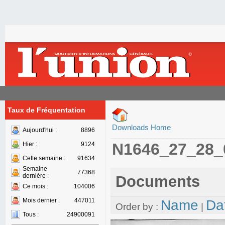
Taux de Fréquentation
Downloads Home
Aujourd'hui :
8896
N1646_27_28_
Hier :
9124
Cette semaine :
91634
Semaine
77368
dernière :
Documents
Ce mois :
104006
Mois dernier :
447011
Name
Da
Order by :
|
Tous :
24900091