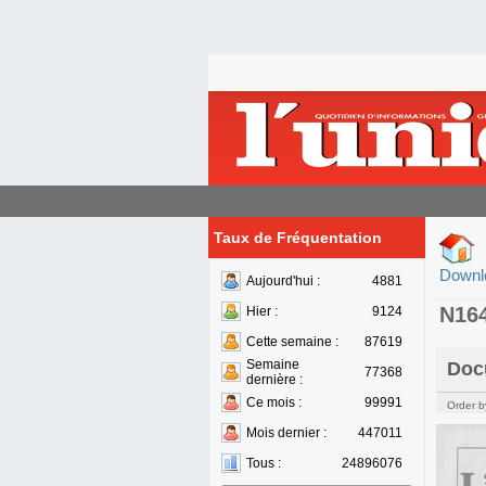
Taux de Fréquentation
Downl
Aujourd'hui :
4881
N16
Hier :
9124
Cette semaine :
87619
Semaine
Doc
77368
dernière :
Ce mois :
99991
Order b
Mois dernier :
447011
Tous :
24896076