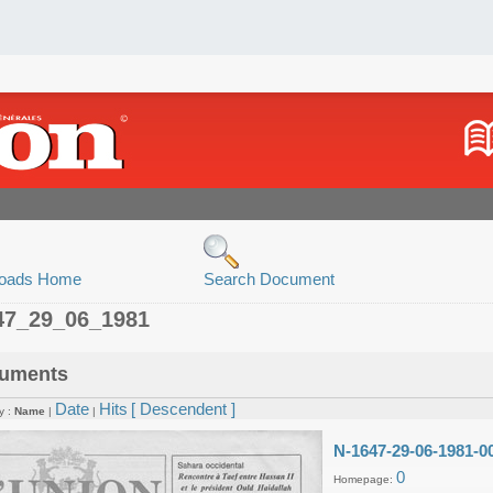
oads Home
Search Document
47_29_06_1981
uments
Date
Hits
[ Descendent ]
y :
Name
|
|
N-1647-29-06-1981-0
0
Homepage: