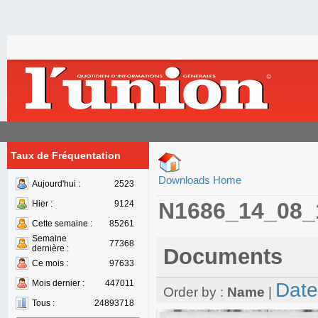
Taux de Fréquentation
Downloads Home
Aujourd'hui :
2523
N1686_14_08_
Hier :
9124
Cette semaine :
85261
Semaine
77368
dernière :
Documents
Ce mois :
97633
Mois dernier :
447011
Date
Order by :
Name
|
Tous :
24893718