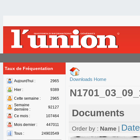
Taux de Fréquentation
Downloads Home
Aujourd'hui :
2965
N1701_03_09_
Hier :
9389
Cette semaine :
2965
Semaine
92127
dernière :
Documents
Ce mois :
107464
Mois dernier :
447011
Date
Order by :
Name
|
Tous :
24903549