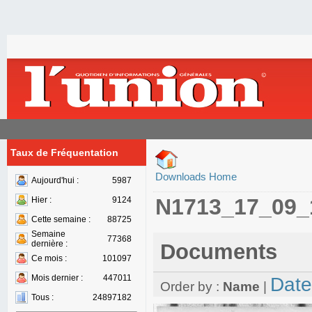
Taux de Fréquentation
Downloads Home
Aujourd'hui :
5987
N1713_17_09_
Hier :
9124
Cette semaine :
88725
Semaine
77368
dernière :
Documents
Ce mois :
101097
Mois dernier :
447011
Date
Order by :
Name
|
Tous :
24897182