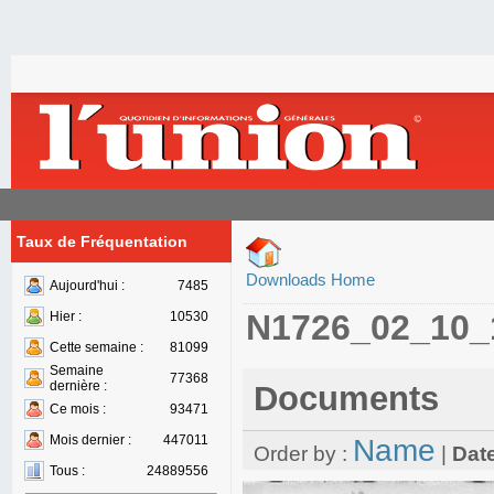
Taux de Fréquentation
Downloads Home
Aujourd'hui :
7485
N1726_02_10_
Hier :
10530
Cette semaine :
81099
Semaine
77368
dernière :
Documents
Ce mois :
93471
Mois dernier :
447011
Name
Order by :
|
Dat
Tous :
24889556