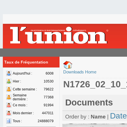
Taux de Fréquentation
Downloads Home
Aujourd'hui :
6008
N1726_02_10_
Hier :
10530
Cette semaine :
79622
Semaine
77368
dernière :
Documents
Ce mois :
91994
Mois dernier :
447011
Date
Order by :
Name
|
Tous :
24888079