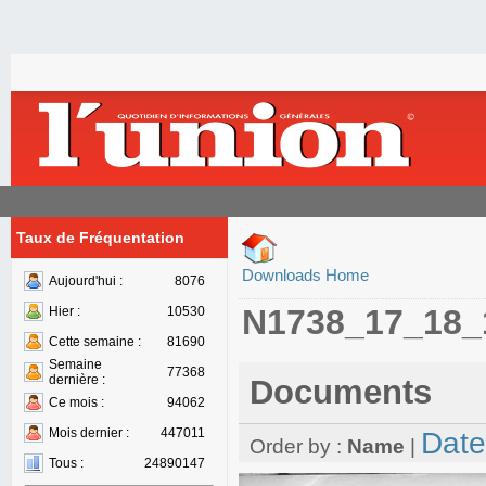
Taux de Fréquentation
Downloads Home
Aujourd'hui :
8076
N1738_17_18_
Hier :
10530
Cette semaine :
81690
Semaine
77368
dernière :
Documents
Ce mois :
94062
Mois dernier :
447011
Date
Order by :
Name
|
Tous :
24890147