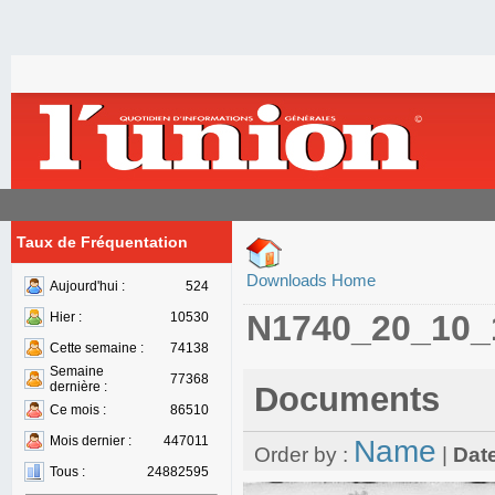
Taux de Fréquentation
Downloads Home
Aujourd'hui :
524
N1740_20_10_
Hier :
10530
Cette semaine :
74138
Semaine
77368
dernière :
Documents
Ce mois :
86510
Mois dernier :
447011
Name
Order by :
|
Dat
Tous :
24882595