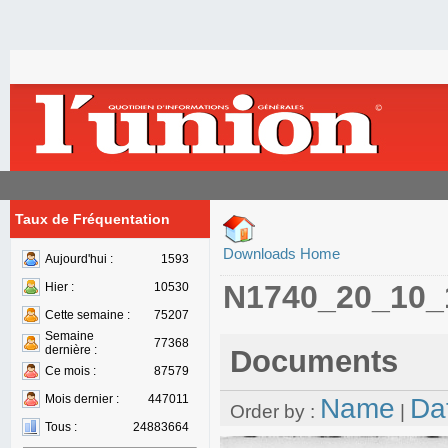
Taux de Fréquentation
Downloads Home
Aujourd'hui :
1593
N1740_20_10_
Hier :
10530
Cette semaine :
75207
Semaine
77368
dernière :
Documents
Ce mois :
87579
Mois dernier :
447011
Name
Da
Order by :
|
Tous :
24883664