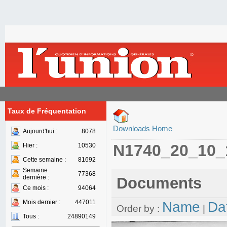
Taux de Fréquentation
Downloads Home
Aujourd'hui :
8078
N1740_20_10_
Hier :
10530
Cette semaine :
81692
Semaine
77368
dernière :
Documents
Ce mois :
94064
Mois dernier :
447011
Name
Da
Order by :
|
Tous :
24890149