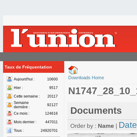
Taux de Fréquentation
Downloads Home
Aujourd'hui :
10600
N1747_28_10_
Hier :
9517
Cette semaine :
20117
Semaine
92127
dernière :
Documents
Ce mois :
124616
Mois dernier :
447011
Date
Order by :
Name
|
Tous :
24920701