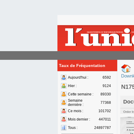
Taux de Fréquentation
Downl
Aujourd'hui :
6592
N17
Hier :
9124
Cette semaine :
89330
Semaine
Doc
77368
dernière :
Ce mois :
101702
Order b
Mois dernier :
447011
Tous :
24897787