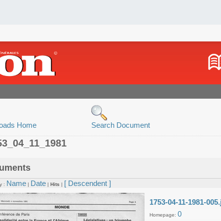
oads Home
Search Document
53_04_11_1981
uments
Name
Date
[ Descendent ]
y :
|
|
Hits
|
1753-04-11-1981-005.
0
Homepage: