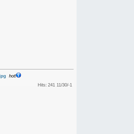
jpg
hot!
Hits: 241
11/30/-1