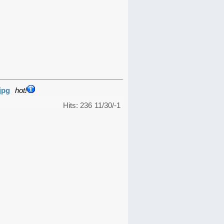
jpg
hot!
Hits: 236
11/30/-1