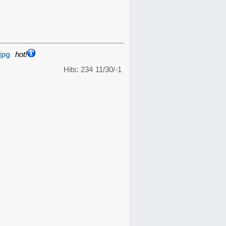
jpg
hot!
Hits: 234
11/30/-1