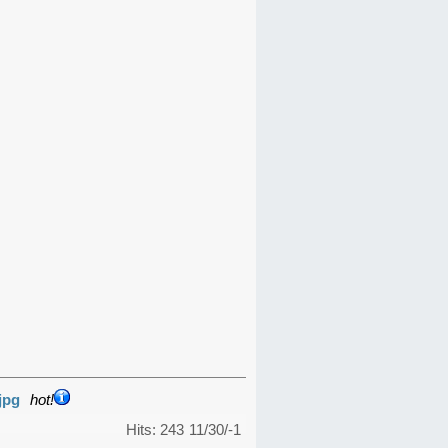
jpg
hot!
Hits: 243
11/30/-1