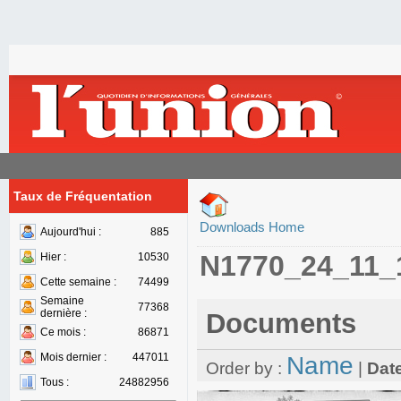
Taux de Fréquentation
Downloads Home
Aujourd'hui :
885
N1770_24_11_
Hier :
10530
Cette semaine :
74499
Semaine
77368
dernière :
Documents
Ce mois :
86871
Mois dernier :
447011
Name
Order by :
|
Dat
Tous :
24882956