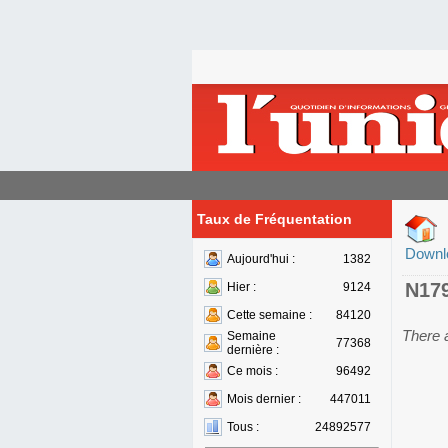
Taux de Fréquentation
Downl
Aujourd'hui :
1382
N17
Hier :
9124
Cette semaine :
84120
There 
Semaine
77368
dernière :
Ce mois :
96492
Mois dernier :
447011
Tous :
24892577