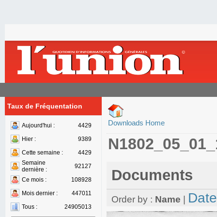
Taux de Fréquentation
Downloads Home
Aujourd'hui :
4429
N1802_05_01_
Hier :
9389
Cette semaine :
4429
Semaine
92127
dernière :
Documents
Ce mois :
108928
Mois dernier :
447011
Date
Order by :
Name
|
Tous :
24905013