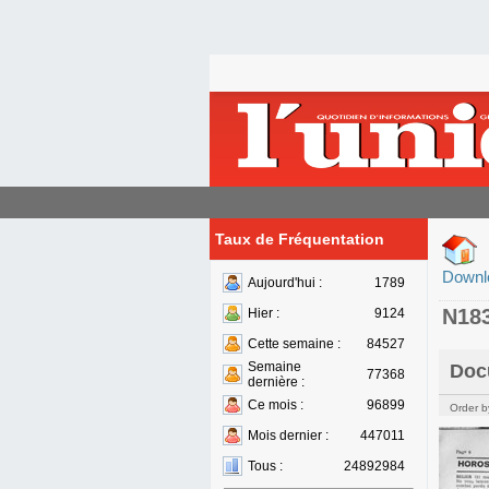
Taux de Fréquentation
Downl
Aujourd'hui :
1789
N18
Hier :
9124
Cette semaine :
84527
Semaine
Doc
77368
dernière :
Ce mois :
96899
Order b
Mois dernier :
447011
Tous :
24892984