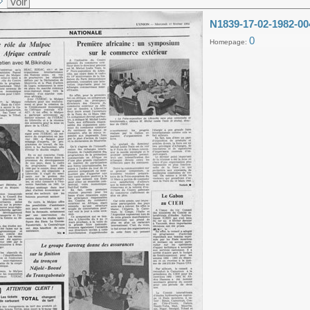
Voir
N1839-17-02-1982-00
0
Homepage: