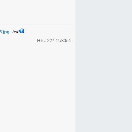
3.jpg
hot!
Hits: 227
11/30/-1