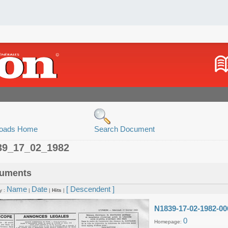
oads Home
Search Document
39_17_02_1982
uments
Name
Date
[ Descendent ]
y :
|
|
Hits
|
N1839-17-02-1982-00
0
Homepage: