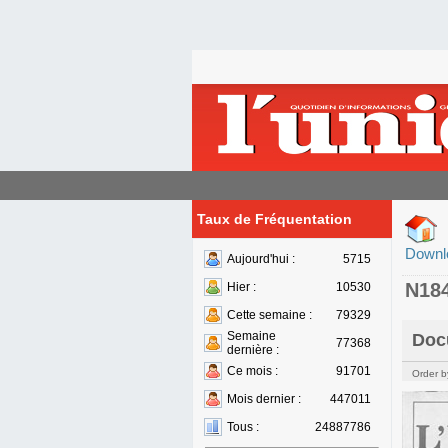
Taux de Fréquentation
Downl
Aujourd'hui :
5715
N18
Hier :
10530
Cette semaine :
79329
Semaine
Doc
77368
dernière :
Ce mois :
91701
Order b
Mois dernier :
447011
Tous :
24887786