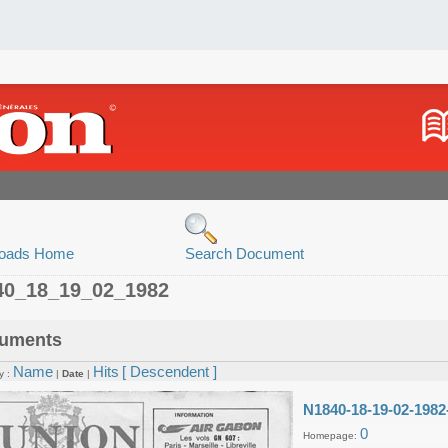
oads Home
Search Document
40_18_19_02_1982
uments
Name
Hits
[ Descendent ]
y :
|
Date
|
N1840-18-19-02-1982
0
Homepage: