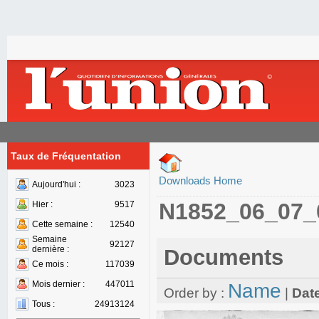
Taux de Fréquentation
Downloads Home
Aujourd'hui :
3023
N1852_06_07_
Hier :
9517
Cette semaine :
12540
Semaine
92127
dernière :
Documents
Ce mois :
117039
Mois dernier :
447011
Name
Order by :
|
Dat
Tous :
24913124