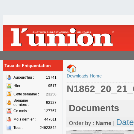
Taux de Fréquentation
Downloads Home
Aujourd'hui :
13741
N1862_20_21_
Hier :
9517
Cette semaine :
23258
Semaine
92127
dernière :
Documents
Ce mois :
127757
Mois dernier :
447011
Date
Order by :
Name
|
Tous :
24923842