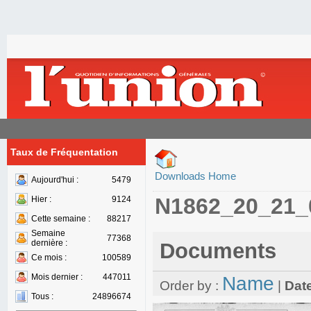
Taux de Fréquentation
Downloads Home
Aujourd'hui :
5479
N1862_20_21_
Hier :
9124
Cette semaine :
88217
Semaine
77368
dernière :
Documents
Ce mois :
100589
Mois dernier :
447011
Name
Order by :
|
Dat
Tous :
24896674