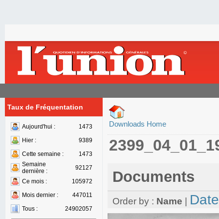
Taux de Fréquentation
Downloads Home
Aujourd'hui :
1473
2399_04_01_1
Hier :
9389
Cette semaine :
1473
Semaine
92127
dernière :
Documents
Ce mois :
105972
Mois dernier :
447011
Date
Order by :
Name
|
Tous :
24902057