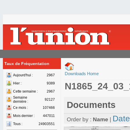
Taux de Fréquentation
Downloads Home
Aujourd'hui :
2967
N1865_24_03_
Hier :
9389
Cette semaine :
2967
Semaine
92127
dernière :
Documents
Ce mois :
107466
Mois dernier :
447011
Date
Order by :
Name
|
Tous :
24903551