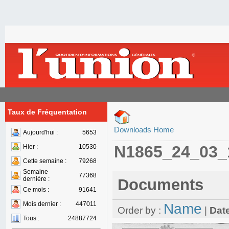
Taux de Fréquentation
Downloads Home
Aujourd'hui :
5653
N1865_24_03_
Hier :
10530
Cette semaine :
79268
Semaine
77368
dernière :
Documents
Ce mois :
91641
Mois dernier :
447011
Name
Order by :
|
Dat
Tous :
24887724