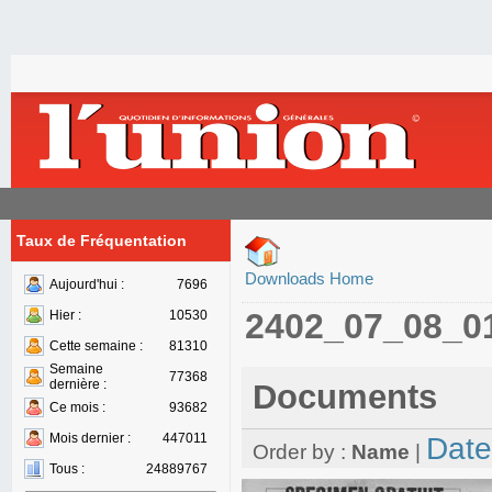
Taux de Fréquentation
Downloads Home
Aujourd'hui :
7696
2402_07_08_0
Hier :
10530
Cette semaine :
81310
Semaine
77368
dernière :
Documents
Ce mois :
93682
Mois dernier :
447011
Date
Order by :
Name
|
Tous :
24889767