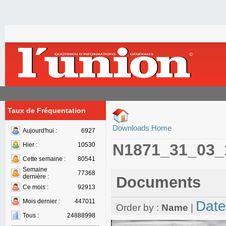
Taux de Fréquentation
Downloads Home
Aujourd'hui :
6927
N1871_31_03_
Hier :
10530
Cette semaine :
80541
Semaine
77368
dernière :
Documents
Ce mois :
92913
Mois dernier :
447011
Date
Order by :
Name
|
Tous :
24888998