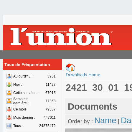
Taux de Fréquentation
Downloads Home
Aujourd'hui :
3931
2421_30_01_1
Hier :
11427
Cette semaine :
67015
Semaine
77368
dernière :
Documents
Ce mois :
79387
Mois dernier :
447011
Name
Da
Order by :
|
Tous :
24875472